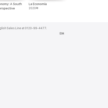
onomy: A South
La Economía
erspective
2020年
ales Line at 0120-99-4477.
日本