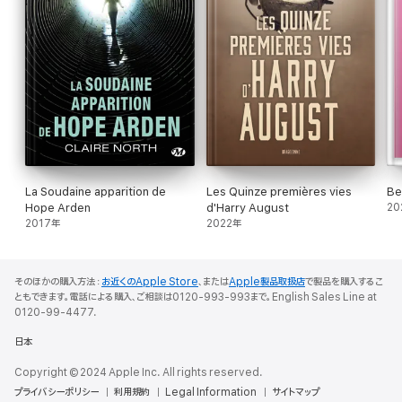
La Soudaine apparition de
Les Quinze premières vies
Be
Hope Arden
d'Harry August
20
2017年
2022年
そのほかの購入方法：
お近くのApple Store
、または
Apple製品取扱店
で製品を購入するこ
ともできます。電話による購入、ご相談は0120-993-993まで。English Sales Line at
0120-99-4477.
日本
Copyright © 2024 Apple Inc. All rights reserved.
プライバシーポリシー
利用規約
Legal Information
サイトマップ