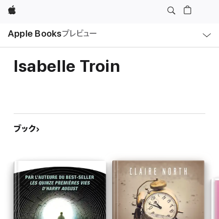
Apple
ロ
Apple Books
プレビュー
ー
カ
ル
ナ
ビ
Isabelle Troin
ゲ
ー
シ
ョ
ン
の
メ
ニ
ュ
ブック
ー
を
開
く