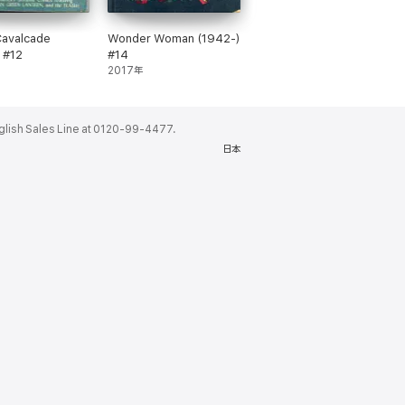
Cavalcade
Wonder Woman (1942-)
 #12
#14
2017年
ales Line at 0120-99-4477.
日本