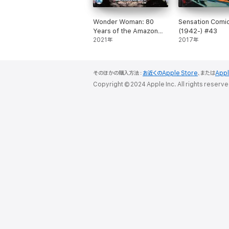
Wonder Woman: 80
Sensation Comi
Years of the Amazon
(1942-) #43
Warrior The Deluxe
2021年
2017年
Edition
そのほかの購入方法：
お近くのApple Store
、または
App
Copyright © 2024 Apple Inc. All rights reserve