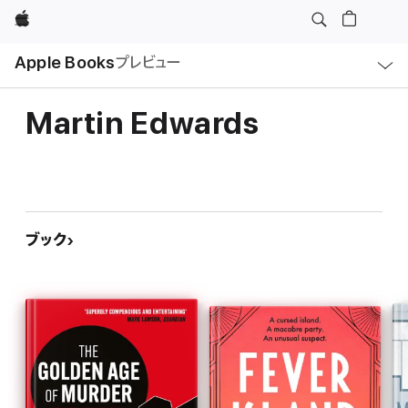
Apple
ロ
Apple Books
プレビュー
ー
カ
ル
ナ
ビ
Martin Edwards
ゲ
ー
シ
ョ
ン
の
メ
ニ
ュ
ブック
ー
を
開
く