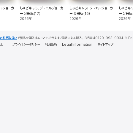
エルジョーカ
しゅごキャラ! ジュエルジョーカ
しゅごキャラ! ジュエルジョーカ
しゅごキャ
ー 分冊版(17)
ー 分冊版(15)
ー 分冊版(
2026年
2026年
2026年
le製品取扱店
で製品を購入することもできます。電話による購入、ご相談は0120-993-993まで。English S
d.
プライバシーポリシー
利用規約
Legal Information
サイトマップ