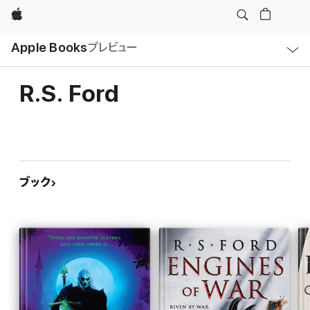
Apple
ロ
Apple Books
プレビュー
ー
カ
ル
ナ
ビ
R.S. Ford
ゲ
ー
シ
ョ
ン
の
メ
ニ
ュ
ブック
ー
を
開
く