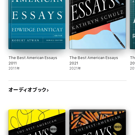
The Best American Essays
The Best American Essays
Th
2011
2021
20
2011年
2021年
20
オーディオブック