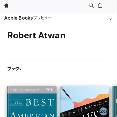
Apple
ロ
Apple Books
プレビュー
ー
カ
ル
ナ
ビ
Robert Atwan
ゲ
ー
シ
ョ
ン
の
メ
ニ
ュ
ブック
ー
を
開
く