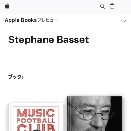
Apple
ロ
Apple Books
プレビュー
ー
カ
ル
ナ
ビ
Stephane Basset
ゲ
ー
シ
ョ
ン
の
メ
ニ
ュ
ブック
ー
を
開
く