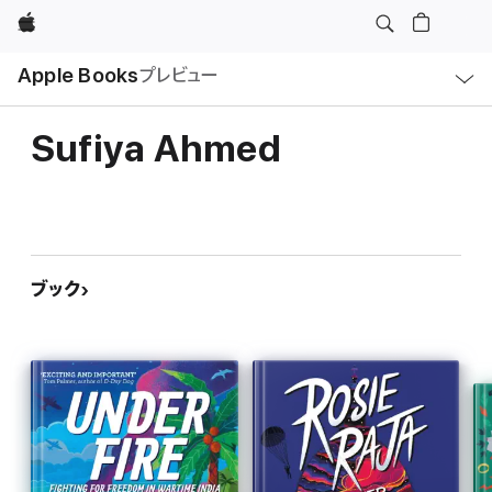
Apple
ロ
Apple Books
プレビュー
ー
カ
ル
ナ
ビ
Sufiya Ahmed
ゲ
ー
シ
ョ
ン
の
メ
ニ
ュ
ブック
ー
を
開
く