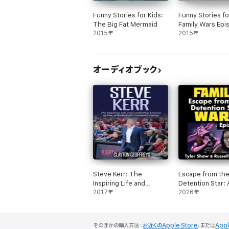
Funny Stories for Kids:
Funny Stories fo
The Big Fat Mermaid
Family Wars Epis
2015年
The Forced Din
2015年
オーディオブック
Steve Kerr: The
Escape from th
Inspiring Life and
Detention Star: 
Leadership Lessons of
2017年
Wars Parody: F
2026年
One of Basketball's
Stories for Kids 
Greatest Coaches:
Wars, Episode II
Basketball Biography &
(Unabridged)
そのほかの購入方法：
お近くのApple Store
、または
App