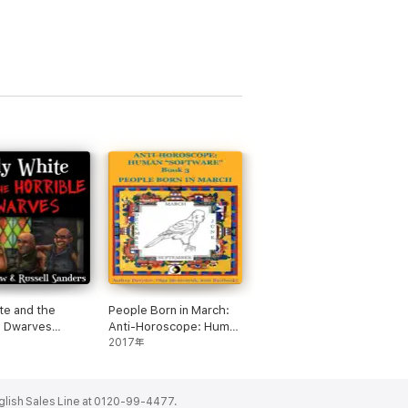
ite and the
People Born in March:
e Dwarves
Anti-Horoscope: Human
dged)
"Software", Book 3
2017年
(Unabridged)
ales Line at 0120-99-4477.