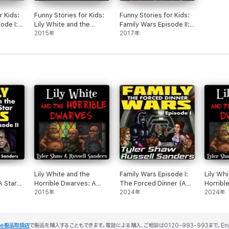
r Kids:
Funny Stories for Kids:
Funny Stories for Kids:
ode I:
Lily White and the
Family Wars Episode II:
ner
Horrible Dwarves
2015年
Escape from the
2017年
Detention Star
e
Lily White and the
Family Wars Episode I:
Lily Wh
A Star
Horrible Dwarves: A
The Forced Dinner (A
Horribl
unny
Crudely Fractured Fairy
2015年
Star Wars Parody)
2024年
(Unabri
2024年
(Family
Tale
(Unabridged)
)
le製品取扱店
で製品を購入することもできます。電話による購入、ご相談は0120-993-993まで。English S