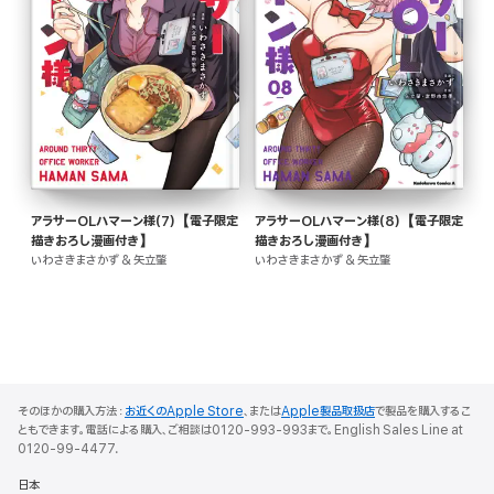
アラサーOLハマーン様(7)【電子限定
アラサーOLハマーン様(8)【電子限定
描きおろし漫画付き】
描きおろし漫画付き】
いわさきまさかず & 矢立肇
いわさきまさかず & 矢立肇
そのほかの購入方法：
お近くのApple Store
、または
Apple製品取扱店
で製品を購入するこ
ともできます。電話による購入、ご相談は0120-993-993まで。English Sales Line at
0120-99-4477.
日本