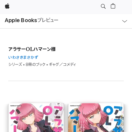
Apple
ロ
Apple Books
プレビュー
ー
カ
ル
ナ
ビ
ゲ
ー
アラサーOLハマーン様
シ
ョ
ン
いわさきまさかず
の
シリーズ • 8冊のブック • ギャグ／コメディ
メ
ニ
ュ
ー
を
開
く