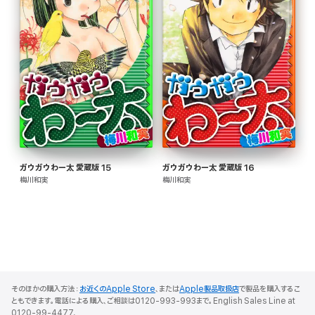
ガウガウわー太 愛蔵版 15
ガウガウわー太 愛蔵版 16
梅川和実
梅川和実
そのほかの購入方法：
お近くのApple Store
、または
Apple製品取扱店
で製品を購入するこ
ともできます。電話による購入、ご相談は0120-993-993まで。English Sales Line at
0120-99-4477.