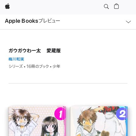
Apple
ロ
Apple Books
プレビュー
ー
カ
ル
ナ
ビ
ゲ
ー
ガウガウわー太 愛蔵版
シ
ョ
ン
梅川和実
の
シリーズ • 16冊のブック • 少年
メ
ニ
ュ
ー
を
開
く