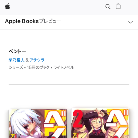
Apple
ロ
Apple Books
プレビュー
ー
カ
ル
ナ
ビ
ゲ
ー
ベントー
シ
ョ
ン
柴乃櫂人
&
アサウラ
の
シリーズ • 15冊のブック • ライトノベル
メ
ニ
ュ
ー
を
開
く