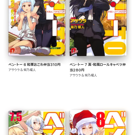
ベン・トー 6 和栗おこわ弁当310円
ベン・トー 7 真・和風ロールキャベツ弁
アサウラ & 柴乃櫂人
当280円
アサウラ & 柴乃櫂人