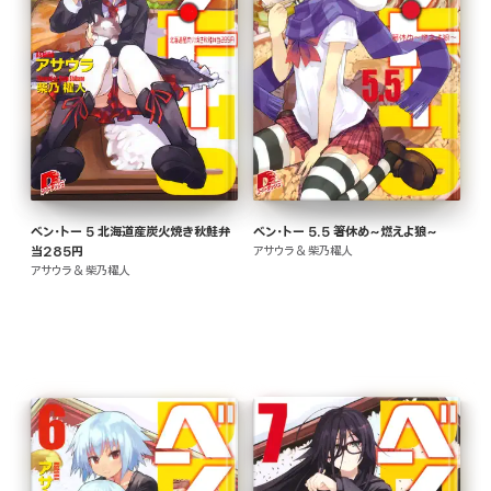
ベン・トー 5 北海道産炭火焼き秋鮭弁
ベン・トー 5.5 箸休め~燃えよ狼~
当285円
アサウラ & 柴乃櫂人
アサウラ & 柴乃櫂人