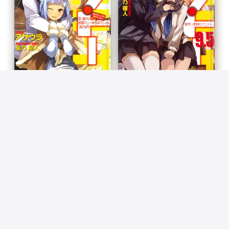
ベン・トー 9 おかずたっぷり! 具だくさ
ベン・トー 9.5 箸休め~濃厚味わいベ
ん! 香り豊かな欧風カレー弁当すぺしゃ
ン・トー~
る305円
アサウラ & 柴乃櫂人
アサウラ & 柴乃櫂人