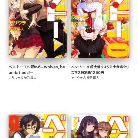
ベン・トー 7.5 箸休め~Wolves, be
ベン・トー 8 超大盛りスタミナ弁当クリ
ambitious!~
スマス特別版1250円
アサウラ & 柴乃櫂人
アサウラ & 柴乃櫂人