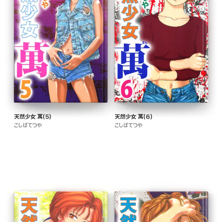
天然少女 萬(5)
天然少女 萬(6)
こしばてつや
こしばてつや