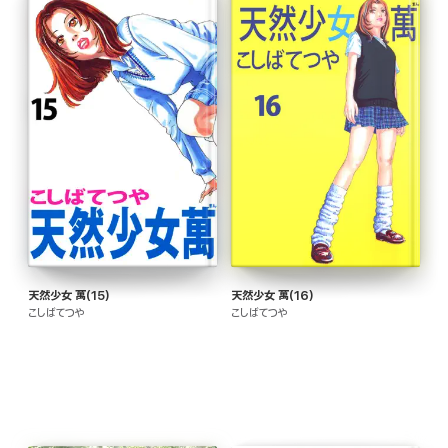
天然少女 萬(15)
天然少女 萬(16)
こしばてつや
こしばてつや