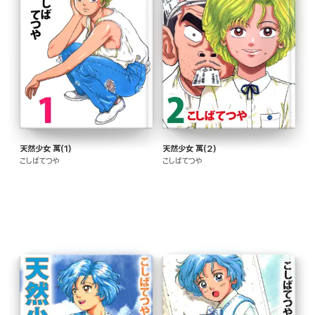
天然少女 萬(1)
天然少女 萬(2)
こしばてつや
こしばてつや