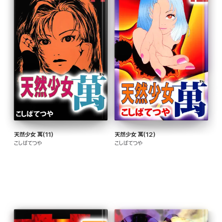
天然少女 萬(11)
天然少女 萬(12)
こしばてつや
こしばてつや