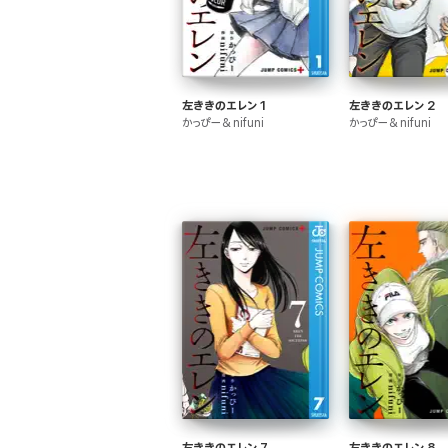
左ききのエレン 1
左ききのエレン 2
かっぴー & nifuni
かっぴー & nifuni
左ききのエレン 7
左ききのエレン 8