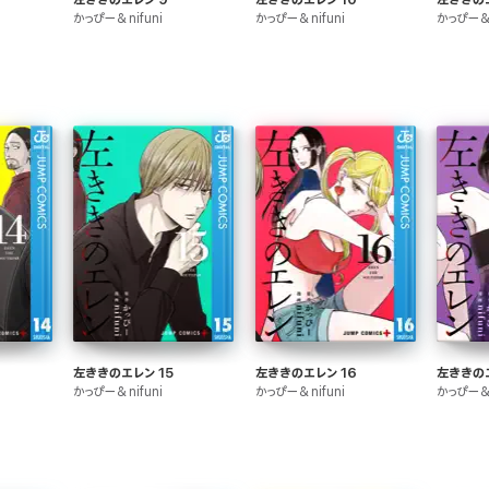
かっぴー & nifuni
かっぴー & nifuni
かっぴー & 
左ききのエレン 15
左ききのエレン 16
左ききのエ
かっぴー & nifuni
かっぴー & nifuni
かっぴー & 