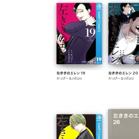
左ききのエレン 19
左ききのエレン 20
かっぴー & nifuni
かっぴー & nifuni