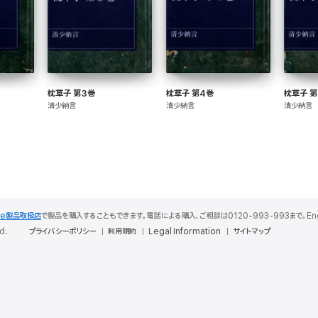
枕草子 第3巻
枕草子 第4巻
枕草子 第
清少納言
清少納言
清少納言
le製品取扱店
で製品を購入することもできます。電話による購入、ご相談は0120-993-993まで。English S
d.
プライバシーポリシー
利用規約
Legal Information
サイトマップ