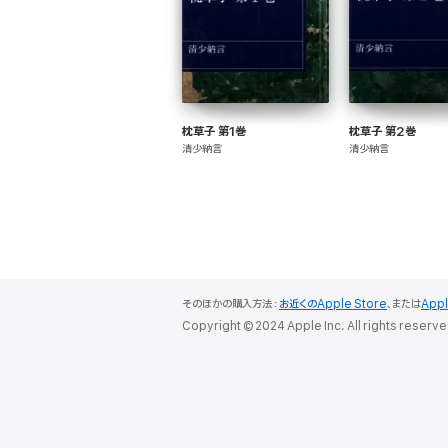
枕草子 第1巻
枕草子 第2巻
清少納言
清少納言
そのほかの購入方法：
お近くのApple Store
、または
App
Copyright © 2024 Apple Inc. All rights reserve