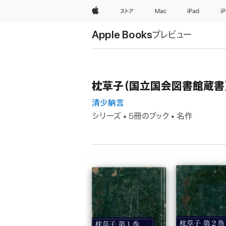
Apple
ストア
Mac
iPad
i
Apple Books
プレビュー
枕草子（国立国会図書館蔵書
清少納言
シリーズ • 5冊のブック • 名作