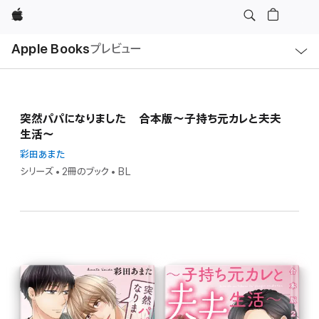
Apple
ロ
Apple Books
プレビュー
ー
カ
ル
ナ
ビ
ゲ
ー
突然パパになりました 合本版～子持ち元カレと夫夫
シ
ョ
生活～
ン
の
彩田あまた
メ
ニ
シリーズ • 2冊のブック • BL
ュ
ー
を
開
く