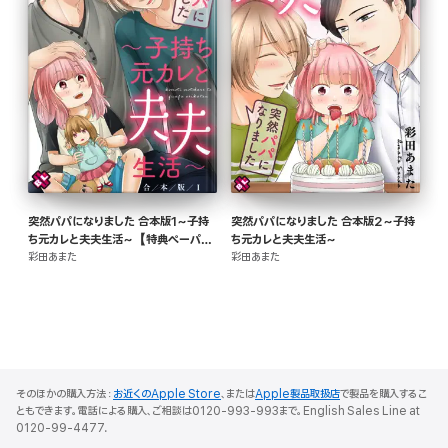
突然パパになりました 合本版1~子持
突然パパになりました 合本版2~子持
ち元カレと夫夫生活~【特典ペーパー
ち元カレと夫夫生活~
付】
彩田あまた
彩田あまた
そのほかの購入方法：
お近くのApple Store
、または
Apple製品取扱店
で製品を購入するこ
ともできます。電話による購入、ご相談は0120-993-993まで。English Sales Line at
0120-99-4477.