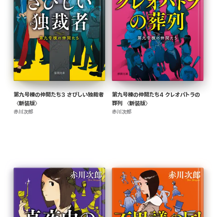
第九号棟の仲間たち3 さびしい独裁者
第九号棟の仲間たち4 クレオパトラの
〈新装版〉
葬列 〈新装版〉
赤川次郎
赤川次郎