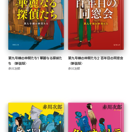
第九号棟の仲間たち1 華麗なる探偵た
第九号棟の仲間たち2 百年目の同窓会
ち 〈新装版〉
〈新装版〉
赤川次郎
赤川次郎