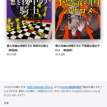
第九号棟の仲間たち5 真夜中の騎士
第九号棟の仲間たち6 不思議の国のサ
〈新装版〉
ロメ 〈新装版〉
赤川次郎
赤川次郎
そのほかの購入方法：
お近くのApple Store
、または
Apple製品取扱店
で製品を購入するこ
ともできます。電話による購入、ご相談は0120-993-993まで。English Sales Line at
0120-99-4477.
日本