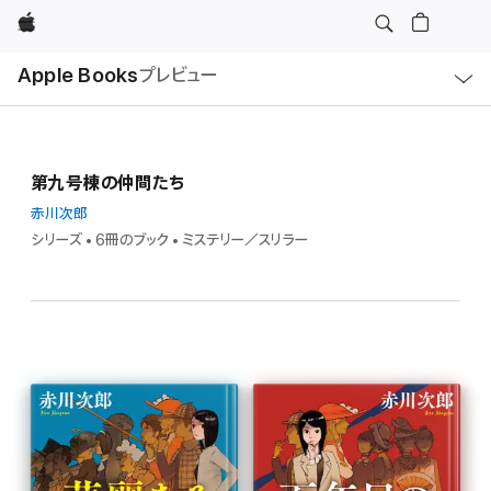
Apple
ロ
Apple Books
プレビュー
ー
カ
ル
ナ
ビ
ゲ
ー
第九号棟の仲間たち
シ
ョ
ン
赤川次郎
の
シリーズ • 6冊のブック • ミステリー／スリラー
メ
ニ
ュ
ー
を
開
く