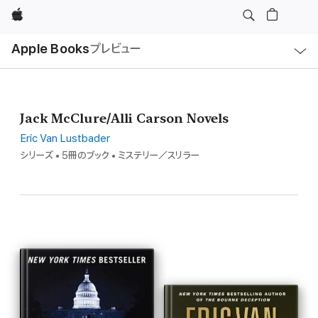
Apple
ロ
Apple Books
プレビュー
ー
カ
ル
ナ
ビ
ゲ
ー
Jack McClure/Alli Carson Novels
シ
ョ
ン
Eric Van Lustbader
の
シリーズ • 5冊のブック • ミステリー／スリラー
メ
ニ
ュ
ー
を
開
く