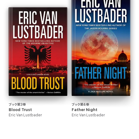
ブック第3巻
ブック第4巻
Blood Trust
Father Night
Eric Van Lustbader
Eric Van Lustbader