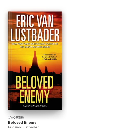
ブック第5巻
Beloved Enemy
Eric Van Lustbader