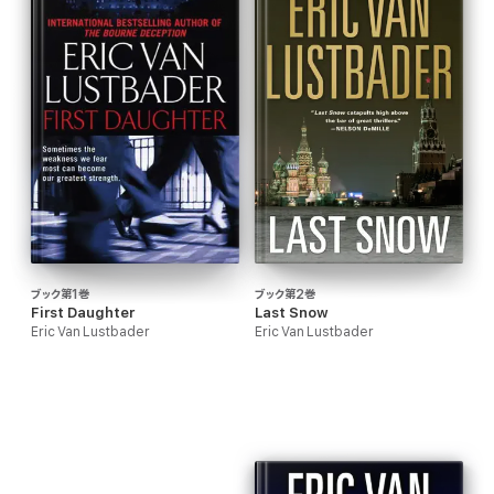
ブック第1巻
ブック第2巻
First Daughter
Last Snow
Eric Van Lustbader
Eric Van Lustbader