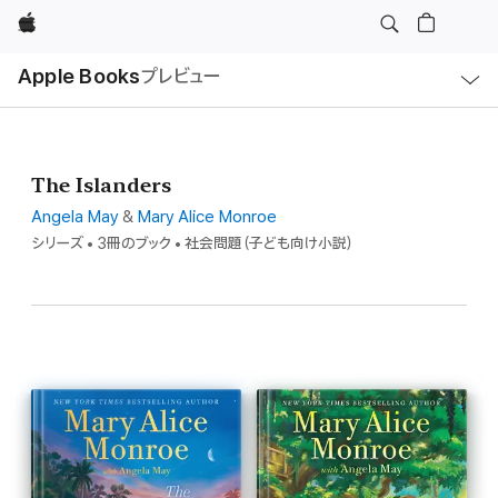
Apple
ロ
Apple Books
プレビュー
ー
カ
ル
ナ
ビ
ゲ
ー
The Islanders
シ
ョ
ン
Angela May
&
Mary Alice Monroe
の
シリーズ • 3冊のブック • 社会問題（子ども向け小説）
メ
ニ
ュ
ー
を
開
く