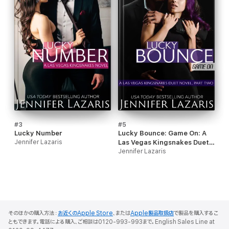
#3
#5
Lucky Number
Lucky Bounce: Game On: A
Jennifer Lazaris
Las Vegas Kingsnakes Duet
Novel, Part 2
Jennifer Lazaris
そのほかの購入方法：
お近くのApple Store
、または
Apple製品取扱店
で製品を購入するこ
ともできます。電話による購入、ご相談は0120-993-993まで。English Sales Line at