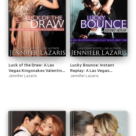
Luck of the Draw: A Las
Lucky Bounce: Instant
Vegas Kingsnakes Valentine
Replay: A Las Vegas
Novella
Jennifer Lazaris
Kingsnakes Duet Novel,
Jennifer Lazaris
Book 1