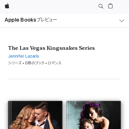
Apple
ロ
Apple Books
プレビュー
ー
カ
ル
ナ
ビ
ゲ
ー
The Las Vegas Kingsnakes Series
シ
ョ
ン
Jennifer Lazaris
の
シリーズ • 6冊のブック • ロマンス
メ
ニ
ュ
ー
を
開
く