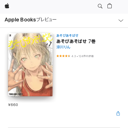
Apple
ロ
Apple Books
プレビュー
ー
カ
ル
ナ
ビ
あそびあそばせ
ゲ
あそびあそばせ 7巻
ー
涼川りん
シ
ョ
ン
4.3
•
124件の評価
の
メ
ニ
ュ
ー
を
開
く
¥660