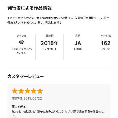
発行者による作品情報
TVアニメ化もされた、大人気の美少女×お遊戯コメディ最新刊!! 累計100万部と
留まるところを知らない勢い、見逃し厳禁♪
ジャンル
発売日
言語
ページ数
2018年
JA
162
マンガ／グラフィッ
12月26日
日本語
ページ
クノベル
カスタマーレビュー
琉琉間琉
、
2019/06/22
面白すぎる…
ちょっと下品だけど、華子たちみたいに、かわいい顔で発言するから憎めな
い。