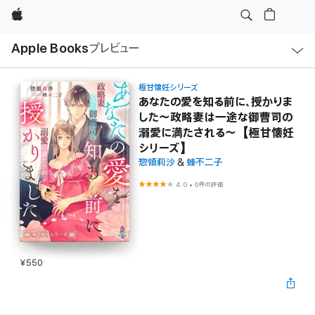
Apple
ロ
Apple Books
プレビュー
ー
カ
ル
ナ
ビ
極甘懐妊シリーズ
ゲ
あなたの愛を知る前に、授かりま
ー
した～政略妻は一途な御曹司の
シ
ョ
溺愛に満たされる～【極甘懐妊
ン
の
シリーズ】
メ
惣領莉沙
&
蜂不二子
ニ
ュ
ー
4.0
•
6件の評価
を
開
く
¥550