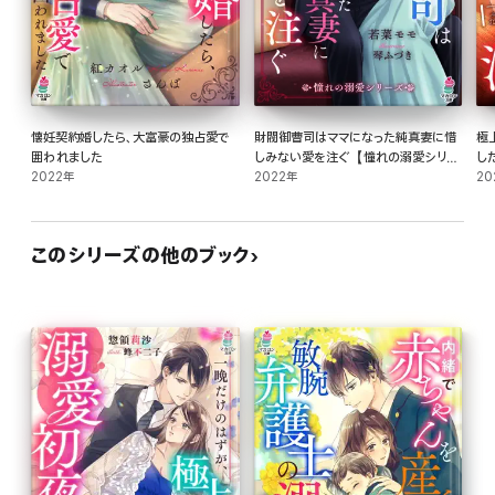
懐妊契約婚したら、大富豪の独占愛で
財閥御曹司はママになった純真妻に惜
極
囲われました
しみない愛を注ぐ【憧れの溺愛シリー
し
2022年
ズ】
2022年
20
このシリーズの他のブック