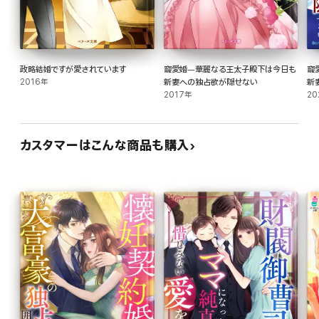
政略結婚ですが愛されています
寵愛婚―華麗なる王太子殿下は今日も
寵
2016年
新妻への独占欲が隠せない
新
2017年
20
カスタマーはこんな商品も購入