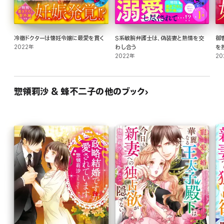
冷徹ドクターは懐妊令嬢に最愛を貫く
S系敏腕弁護士は、偽装妻と熱情を交
御
2022年
わし合う
を
2022年
婚
20
惣領莉沙 & 蜂不二子の他のブック