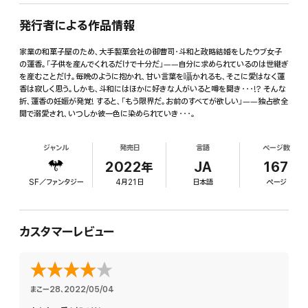
発行者による作品情報
家業の和菓子屋のため、大手製菓会社の御曹司・斗和と政略結婚をしたウブ女子
の蓮香。「子供を産んでくれるだけで十分だ」――自分に求められているのは世継ぎ
を産むことだけ。毎晩のように抱かれ、甘い言葉を囁かれるも、そこに愛はなく蓮
香は寂しく思う。しかも、斗和にはほかに好きな人がいると噂を聞き・・・!? そんな
折、蓮香の妊娠が発覚! すると、「もう限界だ。お前のすべてが欲しい」――独占欲全
開で溺愛され、いつしか彼一色に染められていき・・・。
ジャンル
発売日
言語
ページ数
2022年
JA
167
SF／ファンタジー
4月21日
日本語
ページ
カスタマーレビュー
まこー28
、
2022/05/04