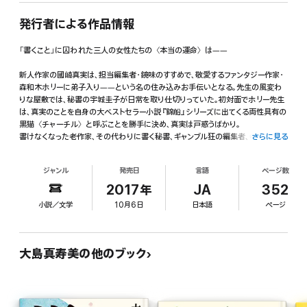
発行者による作品情報
「書くこと」に囚われた三人の女性たちの〈本当の運命〉は――
新人作家の國崎真実は、担当編集者・鏡味のすすめで、敬愛するファンタジー作家・
森和木ホリーに弟子入り――という名の住み込みお手伝いとなる。先生の風変わ
りな屋敷では、秘書の宇城圭子が日常を取り仕切りっていた。初対面でホリー先生
は、真実のことを自身の大ベストセラー小説『錦船』シリーズに出てくる両性具有の
黒猫〈チャーチル〉と呼ぶことを勝手に決め、真実は戸惑うばかり。
書けなくなった老作家、その代わりに書く秘書、ギャンブル狂の編集者、老作家の別
さらに見る
れた夫……真実の登場で、それぞれの時間が進み始め、女三人の生活は思わぬ方
向へ。
ジャンル
発売日
言語
ページ数
その先に〈本当の運命〉は待ち受けるのか?
『ピエタ』が2012年本屋大賞3位になった著者の、2014年直木賞候補作。
2017年
JA
352
「書くこと」の業を、不思議な熱を持って描いた前代未聞の傑作!
小説／文学
10月6日
日本語
ページ
これは書く女だけの小説ではなくて、人生の考察小説だ──解説・角田光代
☆森和木ホリー ──才能なんてしょせん得体のしれないもの
大島真寿美の他のブック
「錦船」シリーズが大ヒットしてジュニア小説の女王と呼ばれる小説家
☆宇城圭子 ──その娘がやって来たら、何をしよう。まずはホリーさんと二人、あの
白い部屋に閉じ込めてみようか。
公務員からスカウトされて以来20数年間、ホリーの有能な秘書。ホリーによると人