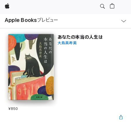
Apple
ロ
Apple Books
プレビュー
ー
カ
ル
ナ
ビ
あなたの本当の人生は
ゲ
大島真寿美
ー
シ
ョ
ン
の
メ
ニ
ュ
ー
を
開
く
¥850