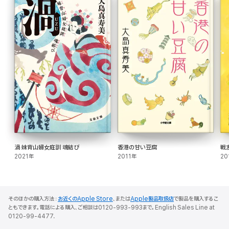
殺し?
☆國崎真実 ──なんかもう、コロッケの声が聞こえるっていうか。
編集者の助言でホリーの内弟子となった新人作家。コロッケ作りの名人。
渦 妹背山婦女庭訓 魂結び
香港の甘い豆腐
戦
2021年
2011年
20
そのほかの購入方法：
お近くのApple Store
、または
Apple製品取扱店
で製品を購入するこ
ともできます。電話による購入、ご相談は0120-993-993まで。English Sales Line at
0120-99-4477.