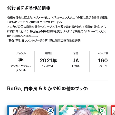
発行者による作品情報
香織を仲間に迎えたハジメ一行は、“グリューエン大火山”の麓に広がる砂漠で遭難
していたアンカジ公国の領主代理を救出する。
アンカジ公国の窮状を救うべく、ハジメは水源で毒を撒き散らす魔物を討伐。さら
に病に効くという「静因石」の採取依頼も受け、いよいよ灼熱の“グリューエン大火
山”の攻略へと挑む――。
“最強”異世界ファンタジー第9幕! 遂に第三の迷宮攻略始動!!
ジャンル
発売日
言語
ページ数
2021年
JA
160
マンガ／グラフィッ
12月25日
日本語
ページ
クノベル
RoGa, 白米良 & たかやKiの他のブック