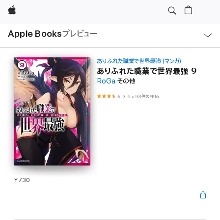
Apple
ロ
Apple Books
プレビュー
ー
カ
ル
ナ
ビ
ありふれた職業で世界最強 (マンガ)
ゲ
ありふれた職業で世界最強 9
ー
RoGa
その他
シ
ョ
ン
3.6
•
93件の評価
の
メ
ニ
ュ
ー
を
開
く
¥730