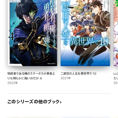
暗殺者である俺のステータスが勇者よ
二度目の人生を異世界で 10
L
りも明らかに強いのだが 4
2021年
た
2022年
20
このシリーズの他のブック