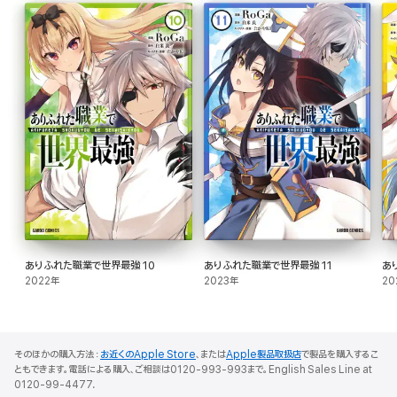
ありふれた職業で世界最強 10
ありふれた職業で世界最強 11
あ
2022年
2023年
20
そのほかの購入方法：
お近くのApple Store
、または
Apple製品取扱店
で製品を購入するこ
ともできます。電話による購入、ご相談は0120-993-993まで。English Sales Line at
0120-99-4477.