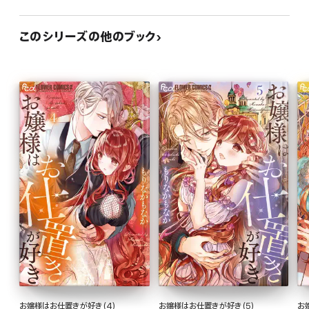
このシリーズの他のブック
お嬢様はお仕置きが好き(4)
お嬢様はお仕置きが好き(5)
お