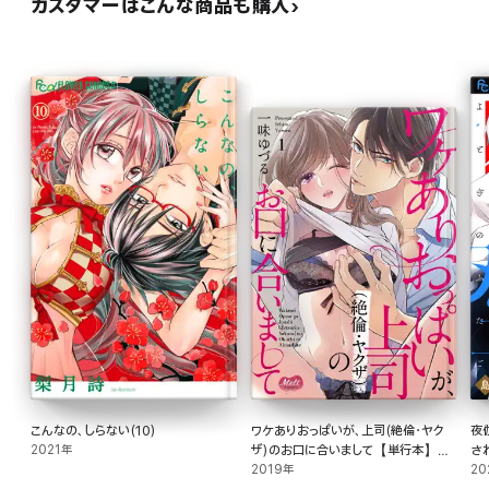
カスタマーはこんな商品も購入
こんなの、しらない(10)
ワケありおっぱいが、上司(絶倫・ヤク
夜
2021年
ザ)のお口に合いまして【単行本】
さ
【電子限定特典付】(1)
2019年
20