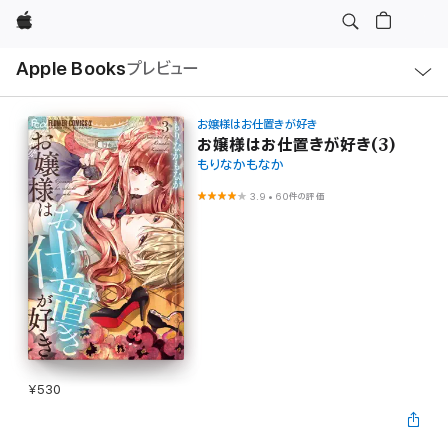
Apple
ロ
Apple Books
プレビュー
ー
カ
ル
ナ
ビ
お嬢様はお仕置きが好き
ゲ
お嬢様はお仕置きが好き(3)
ー
もりなかもなか
シ
ョ
ン
3.9
•
60件の評価
の
メ
ニ
ュ
ー
を
開
く
¥530