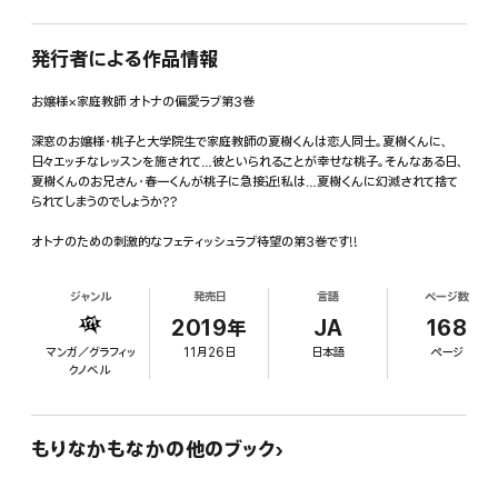
発行者による作品情報
お嬢様×家庭教師 オトナの偏愛ラブ第3巻
深窓のお嬢様・桃子と大学院生で家庭教師の夏樹くんは恋人同士。夏樹くんに、
日々エッチなレッスンを施されて…彼といられることが幸せな桃子。そんなある日、
夏樹くんのお兄さん・春一くんが桃子に急接近!私は…夏樹くんに幻滅されて捨て
られてしまうのでしょうか??
オトナのための刺激的なフェティッシュラブ待望の第3巻です!!
ジャンル
発売日
言語
ページ数
2019年
JA
168
マンガ／グラフィッ
11月26日
日本語
ページ
クノベル
もりなかもなかの他のブック