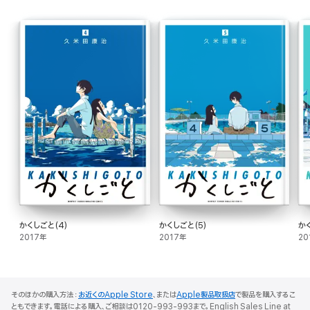
かくしごと(4)
かくしごと(5)
か
2017年
2017年
20
そのほかの購入方法：
お近くのApple Store
、または
Apple製品取扱店
で製品を購入するこ
ともできます。電話による購入、ご相談は0120-993-993まで。English Sales Line at