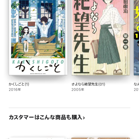
かくしごと(1)
さよなら絶望先生(01)
な
2016年
2005年
20
カスタマーはこんな商品も購入