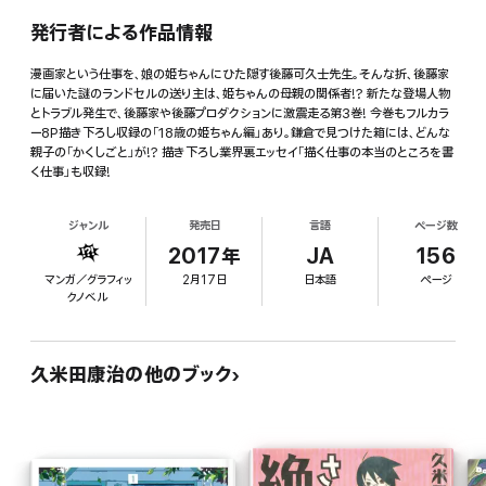
発行者による作品情報
漫画家という仕事を、娘の姫ちゃんにひた隠す後藤可久士先生。そんな折、後藤家
に届いた謎のランドセルの送り主は、姫ちゃんの母親の関係者!? 新たな登場人物
とトラブル発生で、後藤家や後藤プロダクションに激震走る第3巻! 今巻もフルカラ
ー8P描き下ろし収録の「18歳の姫ちゃん編」あり。鎌倉で見つけた箱には、どんな
親子の「かくしごと」が!? 描き下ろし業界裏エッセイ「描く仕事の本当のところを書
く仕事」も収録!
ジャンル
発売日
言語
ページ数
2017年
JA
156
マンガ／グラフィッ
2月17日
日本語
ページ
クノベル
久米田康治の他のブック