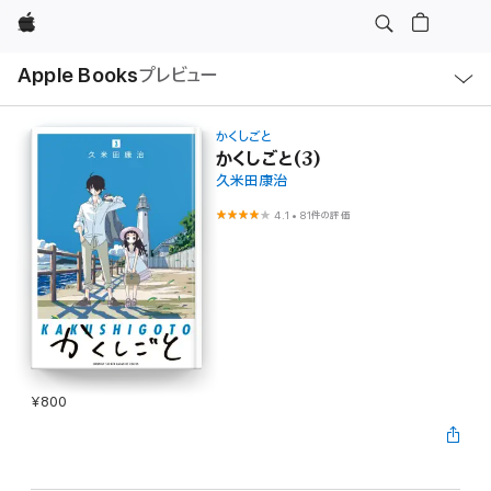
Apple
ロ
Apple Books
プレビュー
ー
カ
ル
ナ
ビ
かくしごと
ゲ
かくしごと(3)
ー
久米田康治
シ
ョ
ン
4.1
•
81件の評価
の
メ
ニ
ュ
ー
を
開
く
¥800