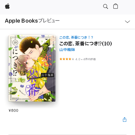
Apple
ロ
Apple Books
プレビュー
ー
カ
ル
ナ
ビ
この恋、茶番につき！？
ゲ
この恋、茶番につき!?(10)
ー
山中梅鉢
シ
ョ
ン
4.0
•
4件の評価
の
メ
ニ
ュ
ー
を
開
く
¥800