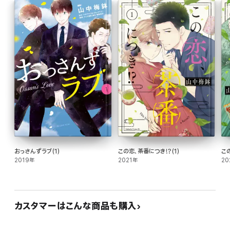
おっさんずラブ(1)
この恋、茶番につき!?(1)
こ
2019年
2021年
20
カスタマーはこんな商品も購入