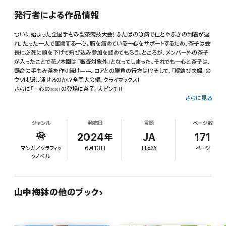
発行者による作品情報
ついに始まった全国手もみ製茶競技大会! ふたばの急病で仁とやぶきの到着が遅
れ、たった一人で奮闘する一心。腕を痛めている一心をサポートするため、茶子は会
長に必死に頭を下げて飛び込み参加を認めてもらう。ところが、メンバー外の茶子
が入ったことで花ノ木園は「審査対象外」となってしまった。それでも一心と茶子は、
懸命に手もみ茶を作り続け――。ロアとの勝負の行方は!?そして、「縁結び夫婦」の
ウソは隠し通せるのか!?全国大会編、クライマックス!
さらに「一心の××」の登場に茶子、大ピンチ!!
さらに見る
累計58万部突破!不器用女子×寡黙な職人男子の「偽装結婚」ラブストーリー!
大人気ドラマ「おっさんずラブ」のコミカライズで大注目された、山中梅鉢、待望のオ
ジャンル
発売日
言語
ページ数
リジナル作品。
2024年
JA
171
マンガ／グラフィッ
6月13日
日本語
ページ
クノベル
山中梅鉢の他のブック