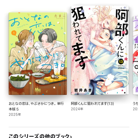
おとなの恋は、やぶさかにつき。 単行
阿部くんに狙われてます(13)
う
本版 5
2024年
20
2025年
このシリーズの他のブック