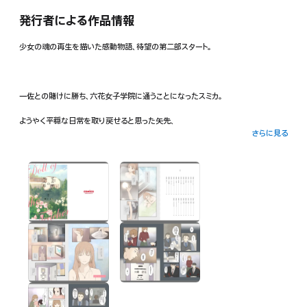
発行者による作品情報
少女の魂の再生を描いた感動物語、待望の第二部スタート。
一佐との賭けに勝ち、六花女子学院に通うことになったスミカ。
ようやく平穏な日常を取り戻せると思った矢先、
さらに見る
「俺たちは昔、一度会っていたかもしれない」
昭明が発した一言が、スミカの閉ざされた記憶の蓋を開いてゆく。
新たな環境、新たな出会い、目まぐるしく変化する状況にスミカは……!?
マンガ・ノベルアプリ「comico」の人気フルカラーコミック!