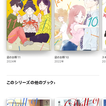
凪のお暇 11
凪のお暇 10
ス
2024年
2022年
20
このシリーズの他のブック