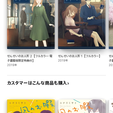
せんせいのお人形 2【フルカラー・電
せんせいのお人形 1【フルカラー】
せ
子書籍版限定特典付】
2019年
子
2019年
20
カスタマーはこんな商品も購入