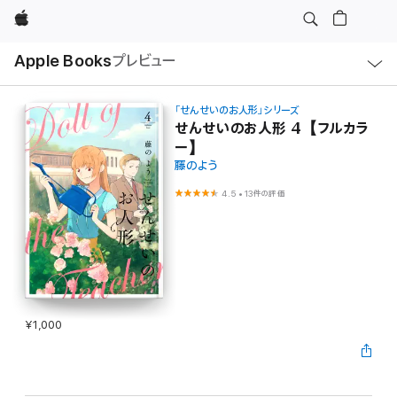
Apple
ロ
Apple Books
プレビュー
ー
カ
ル
ナ
ビ
「せんせいのお人形」シリーズ
ゲ
せんせいのお人形 4【フルカラ
ー
ー】
シ
ョ
藤のよう
ン
の
4.5
•
13件の評価
メ
ニ
ュ
ー
を
開
く
¥1,000