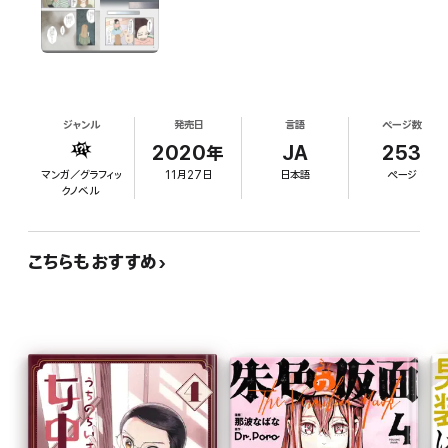
収録話:42話～61話、特別編「せんせいのお人形?」
ジャンル
発売日
言語
ページ数
2020年
JA
253
マンガ／グラフィッ
11月27日
日本語
ページ
クノベル
こちらもおすすめ