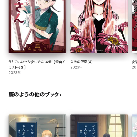
うちのちいさな女中さん 4巻【特典イ
朱色の仮面(4)
女
ラスト付き】
2023年
20
2023年
藤のようの他のブック