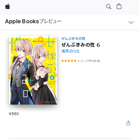
Apple
ロ
Apple Books
プレビュー
ー
カ
ル
ナ
ビ
ぜんぶきみの性
ゲ
ぜんぶきみの性 6
ー
浅月のりと
シ
ョ
ン
4.9
•
17件の評価
の
メ
ニ
ュ
ー
を
開
く
¥880