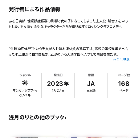
発行者による作品情報
ある日突然、性転換症候群の影響で女の子になってしまった主人公・鷺宮了を中心
とした、男女あやふやなキャラクターたちが織り成すクロッシングラブコメディ。
“性転換症候群”という男女が入れ替わる体質の鷺宮了は、高校の学校見学で出会
った水上凪沙に憧れを抱き、凪沙のいる天清学園へ入学して再会を果たす。
さらに見る
たが、凪沙は了と同じ体質ということもあり、学生寮でルームシェアをすることに。
ジャンル
発売日
言語
ページ数
距離が近い無防備な凪沙に振り回される了は、情緒乱高下ライフを送っていたが、
ついに凪沙と付き合うこととなり――?
2023年
JA
168
マンガ／グラフィッ
1月27日
日本語
ページ
クノベル
浅月のりとの他のブック