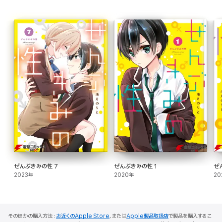
ぜんぶきみの性 7
ぜんぶきみの性 1
ぜ
2023年
2020年
20
そのほかの購入方法：
お近くのApple Store
、または
Apple製品取扱店
で製品を購入するこ