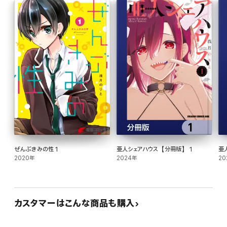
ぜんぶきみの性 1
亜人シェアハウス【分冊版】 1
亜
2020年
2024年
20
カスタマーはこんな商品も購入