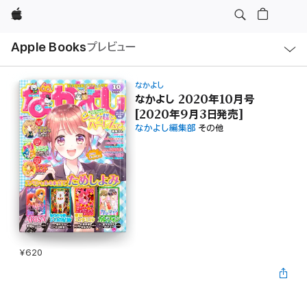
Apple
ロ
Apple Books
プレビュー
ー
カ
ル
ナ
ビ
なかよし
ゲ
なかよし 2020年10月号
ー
[2020年9月3日発売]
シ
ョ
なかよし編集部
その他
ン
の
メ
ニ
ュ
ー
を
開
く
¥620