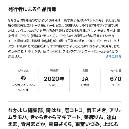
発行者による作品情報
9月3日(木)発売のなかよし10月号は、「新学期☆応援スペシャル号」! 表紙は、最
新6巻発売記念「シーク様とハーレムで。」(美麻りん)! ゆれるアルマディア国で、紗
凪は、ルイは、おたがいを守れるの!? 制服姿の紗凪が目印だよ♪ 巻頭カラーは「魔
女怪盗LIP☆S」(鏡はな・壱コトコ)。LIP☆Sたちが新しい力に目覚めていきま
す…!! 最新9巻(通常版・特装版)が10月13日発売の「カードキャプターさくら クリ
アカード編」にも大注目だよ☆ 新学期はなかよしとともに! なかよし10月号、おた
のしみにね♪ ※デジタル版に「東京ミュウミュウクリアレコードミラー」ふろくはつ
きません。
さらに見る
ジャンル
発売日
言語
ページ数
2020年
JA
670
マンガ／グラフィッ
9月3日
日本語
ページ
クノベル
なかよし編集部, 鏡はな, 壱コトコ, 雨玉さき, アリ
ムラモハ, きゃらきゃらマキアート, 美麻りん, 遠山
えま, 青月まどか, 雪森さくら, 東堂いづみ, 上北ふ