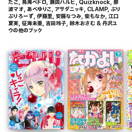
たご, 鳥海ペドロ, 瀬田ハルヒ, Quizknock, 那
波マオ, あべゆりこ, アサダニッキ, CLAMP, ぷり
ぷりろーず, 伊藤里, 安藤なつみ, 柴もなか, 江口
夏実, 征海未亜, 吉田玲子, 鈴木おさむ & 丹沢ユ
ウの他のブック