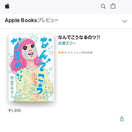
Apple
ロ
Apple Books
プレビュー
ー
カ
ル
ナ
ビ
なんでこうなるのツ?!
ゲ
大宮エリー
ー
シ
ョ
2.0
•
1件の評価
ン
の
メ
ニ
ュ
ー
を
開
く
¥1,300