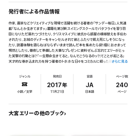
発行者による作品情報
作家、画家などクリエイティブな現場で活躍を続ける著者の「サンデー毎日」人気連
載「なんとか生きてますッ」書籍化第3弾!スイミングスクールでバタフライを習う羽
目になりただ溺れつづけたり、クリスマスイブに彼氏から部屋の模様替えを手伝わ
されたり、お城のディナーをキャンセルされて彼とふたりで飢え死にしそうになっ
たり、読書体験を語らねばならずいままで読んだ本を集めたら袋1個におさまって
愕然としたり。徹夜して準備した大事なプレゼンに資料ぜんぶ忘れてエリーがとっ
た笑撃の行動とは?「一生懸命生きてると、なんでこうなるのッ?!てことが起こる」
天才的な巻き込まれ力を持つ著者のトホホな日々をコミカルに綴った最新エッセ
さらに見る
イ!仕事や就職、人間関係につまづいたって大丈夫。本書を読めば、勇気と元気が沸
いてくる?!
ジャンル
発売日
言語
ページ数
2017年
JA
240
小説／文学
11月21日
日本語
ページ
大宮エリーの他のブック