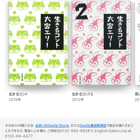
生きるコント
生きるコント2
思
2010年
2012年
20
そのほかの購入方法：
お近くのApple Store
、または
Apple製品取扱店
で製品を購入するこ
ともできます。電話による購入、ご相談は0120-993-993まで。English Sales Line at
0120-99-4477.