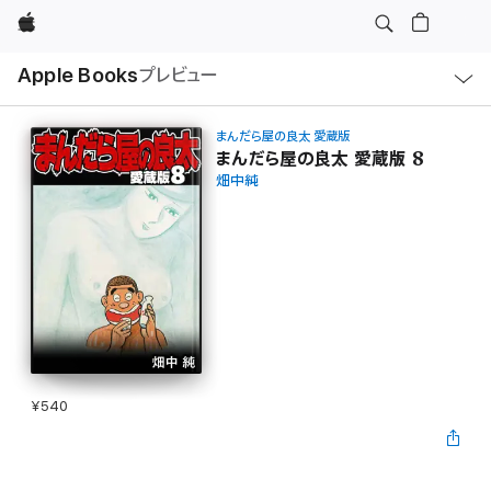
Apple
ロ
Apple Books
プレビュー
ー
カ
ル
ナ
ビ
まんだら屋の良太 愛蔵版
ゲ
まんだら屋の良太 愛蔵版 8
ー
畑中純
シ
ョ
ン
の
メ
ニ
ュ
ー
を
開
く
¥540