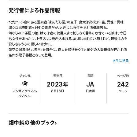
発行者による作品情報
北九州・小倉にある温泉宿「まんだら屋」の息子・良太は高校3年生。異性に興味
津々な思春期真っ只中の青年だが、ときには根性を見せる健康男児。
幼なじみに茶屋の娘、はては宿の使用人まで忙しなく目移りさせている彼は、今日
も女性をおっかけ、トラブルに巻き込まれる。周囲は呆れているけれど、最後は力を
貸しちゃう心の優しい青少年。
架空の温泉街「九鬼谷」を舞台に、良太を取り巻く性と風俗の人間模様が描かれる
名作が電子書籍となって登場。
さらに見る
【目次】
第1話 夫婦きどり
ジャンル
発売日
言語
ページ数
第2話 お役者晴司
第3話 笑われる男
2023年
JA
242
第4話 デコ助・デコッ八
マンガ／グラフィッ
8月18日
日本語
ページ
第5話 主
クノベル
第6話 痴性
第7話 九鬼谷マップ
第8話 チンチン電車
第9話 さよなら三角
第10話 人間合格
畑中純の他のブック