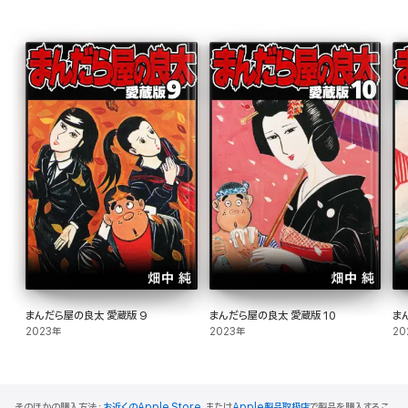
まんだら屋の良太 愛蔵版 9
まんだら屋の良太 愛蔵版 10
ま
2023年
2023年
20
そのほかの購入方法：
お近くのApple Store
、または
Apple製品取扱店
で製品を購入するこ