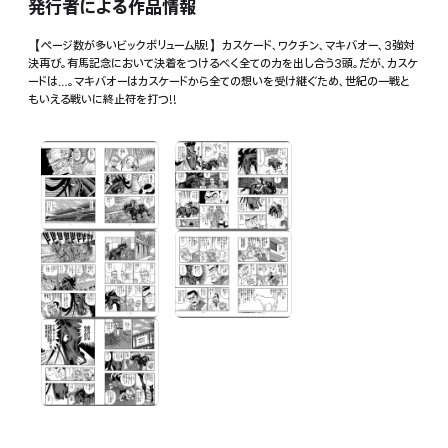
発行者による作品情報
【ページ数が多いビックボリューム版!】カスケード、ワクチン、マキバオー、3強対
決再び。有馬記念において決着をつけるべく全ての力を出し合う3頭。だが、カスケ
ードは…。マキバオーはカスケードから全ての想いを受け継ぐため、世紀の一戦と
もいえる戦いに終止符を打つ!!