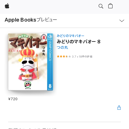
Apple
ロ
Apple Books
プレビュー
ー
カ
ル
ナ
ビ
みどりのマキバオー
ゲ
みどりのマキバオー 8
ー
つの丸
シ
ョ
ン
3.7
•
18件の評価
の
メ
ニ
ュ
ー
を
開
く
¥720