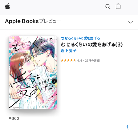
Apple
ロ
Apple Books
プレビュー
ー
カ
ル
ナ
ビ
むせるくらいの愛をあげる
ゲ
むせるくらいの愛をあげる(3)
ー
岩下慶子
シ
ョ
ン
4.4
•
23件の評価
の
メ
ニ
ュ
ー
を
開
く
¥600