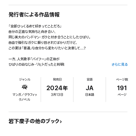
発行者による作品情報
「全部ひっくるめて好きってことだろ」
自分の正直な気持ちと向き合い、
同じ美大のバンドマン・ガクと付き合うことにしたひばり。
自由で強引なガクに振り回されてばかりだけど、
この夏は「普通」な自分から変わりたいと決意して...?
一方、人気歌手「バイフー」の正体が
ひばりの幼なじみ・リヒトだったと判明!
さらに見る
衝撃を受けるひばりに、リヒトが告げたのは――?
ジャンル
発売日
言語
ページ数
マジメ美大生×強引バンドマン、正反対なふたりの爆音ラブストーリー第3巻!
2024年
JA
191
マンガ／グラフィッ
3月13日
日本語
ページ
クノベル
岩下慶子の他のブック