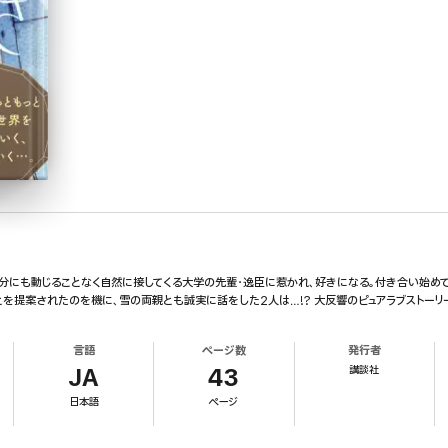
分にも動じることなく自然に接してくる大学の先輩・逸臣に惹かれ、好きになる。付き合い始め
提案されたのを機に、雪の両親とも誠実に話をした2人は…!? 大反響のピュアラブストーリー! 
言語
ページ数
発行者
講談社
JA
43
日本語
ページ