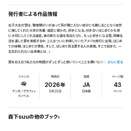
発行者による作品情報
女子大生の雪は、聴覚障がいがあって耳が聴こえない自分にも動じることなく自然
に接してくれた大学の先輩・逸臣に惹かれ、好きになる。付き合いはじめてかも常
に大切にしてくれる逸臣。彼の新たな面を知るたびに、もっと好きになる雪。同棲生
活を通して愛を実感する中、2人はついに約束していたアメリカ旅行に出発。はじめ
ての体験、はじめての景色、そして、はじめて見る愛する人の表情。そこで起きた、一
生忘れられない出来事とは…!
愛を伝え合う私たちの物語がずっとずっと続いていくことを願いながら、幸せと笑
さらに見る
顔があふれる第14巻。【Sign.53「 出国前」 収録】
ジャンル
発売日
言語
ページ数
2026年
JA
43
マンガ／グラフィッ
5月25日
日本語
ページ
クノベル
森下suuの他のブック