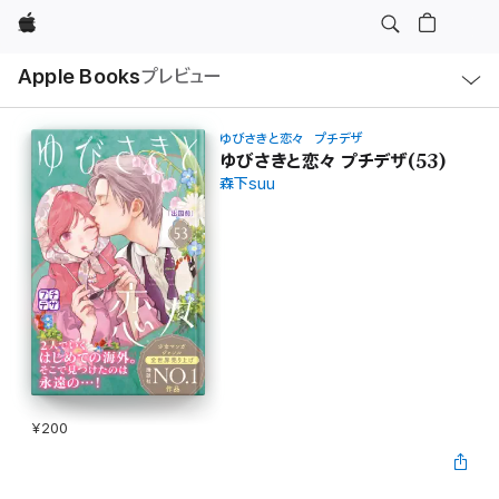
Apple
ロ
Apple Books
プレビュー
ー
カ
ル
ナ
ビ
ゆびさきと恋々 プチデザ
ゲ
ゆびさきと恋々 プチデザ(53)
ー
森下suu
シ
ョ
ン
の
メ
ニ
ュ
ー
を
開
く
¥200