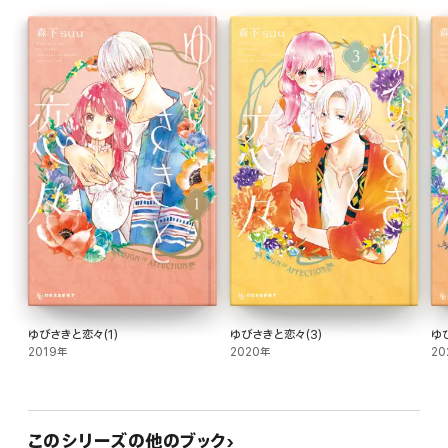
ゆびさきと恋々(1)
ゆびさきと恋々(3)
ゆ
2019年
2020年
20
このシリーズの他のブック