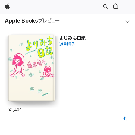
Apple
ロ
Apple Books
プレビュー
ー
カ
ル
ナ
ビ
よりみち日記
ゲ
道草晴子
ー
シ
ョ
ン
の
メ
ニ
ュ
ー
を
開
く
¥1,400