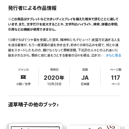
発行者による作品情報
※この商品はタブレットなど大きいディスプレイを備えた端末で読むことに適して
います。また、文字だけを拡大することや、文字列のハイライト、検索、辞書の参照、
引用などの機能が使用できません。
13歳でちばてつや賞を受賞した翌年、精神科にもデビュー!? 波瀾万丈過ぎる人生
を送る著者が、もう一度漫画の道を歩き出す。初めての持ち込みを経て、何とか連
載をスタートしたものの、描けなくなって悪戦苦闘。下北沢の人々とのふれあいに
励まされながら、懸命に前に進もうとする著者の日々を綴る、泣き笑いエッセイ漫
さらに見る
画。
ジャンル
発売日
言語
ページ数
2020年
JA
117
小説／文学
10月29日
日本語
ページ
道草晴子の他のブック