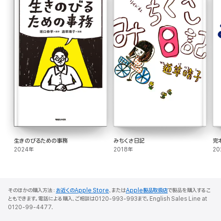
生きのびるための事務
みちくさ日記
完
2024年
2018年
20
そのほかの購入方法：
お近くのApple Store
、または
Apple製品取扱店
で製品を購入するこ
ともできます。電話による購入、ご相談は0120-993-993まで。English Sales Line at
0120-99-4477.