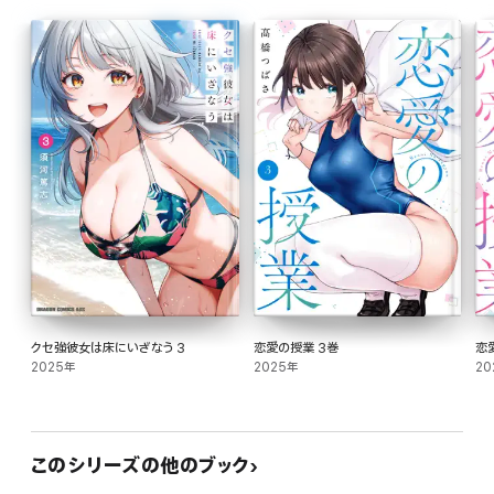
そして彼女を傷つけた。
橘さんが俺を好きなことをいいことに
橘さんのせいにして、
なのに早坂さんも裏切れないって
自分に言い訳して……。
だから泣かせた。
クセ強彼女は床にいざなう 3
恋愛の授業 3巻
恋
2025年
2025年
20
だから俺の責任で選択すべきだ。
己の悪徳を自覚しながら
このシリーズの他のブック
この不道徳な恋の片棒を担ぐべきだ――。