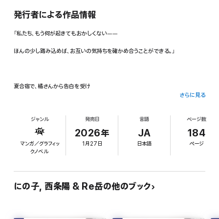
発行者による作品情報
「私たち、もう何が起きてもおかしくない――
ほんの少し踏み込めば、お互いの気持ちを確かめ合うことができる。」
夏合宿で、橘さんから告白を受け
さらに見る
あのときは、そのままキスをしてしまった……。
ジャンル
発売日
言語
ページ数
その後、部室で2人きりになることはあるけど
2026年
JA
184
俺は抵抗を続けていた。
マンガ／グラフィッ
1月27日
日本語
ページ
クノベル
橘さんは、俺と早坂さんが
にの子, 西条陽 & Re岳の他のブック
二番目同士で付き合ってるのを知らない。