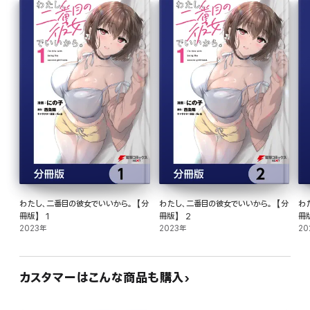
練習彼氏と信じている――。
橘さんの婚約は解消できない。
その婚約者である先輩を裏切れない。
それでも恋人になりたいなら
隠れて付き合うしかない――。
わたし、二番目の彼女でいいから。【分
わたし、二番目の彼女でいいから。【分
わ
そんななか、文化祭の視察とお互いに言い訳をしながら
冊版】 1
冊版】 2
冊
2023年
2023年
20
2人で遊園地に行く。
カスタマーはこんな商品も購入
「つまらないな、つまらないよ。」