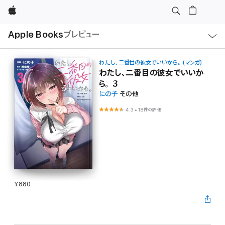
Apple
ロ
Apple Books
プレビュー
ー
カ
ル
ナ
ビ
わたし、二番目の彼女でいいから。 (マンガ)
ゲ
わたし、二番目の彼女でいいか
ー
ら。 3
シ
ョ
にの子
その他
ン
の
4.3
•
18件の評価
メ
ニ
ュ
ー
を
開
く
¥880