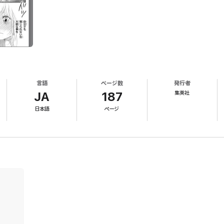
言語
ページ数
発行者
集英社
JA
187
日本語
ページ