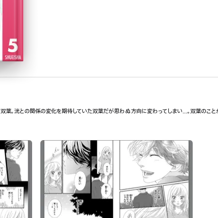
双葉。洸との関係の変化を期待していた双葉だが思わぬ方向に変わってしまい…。双葉のこと