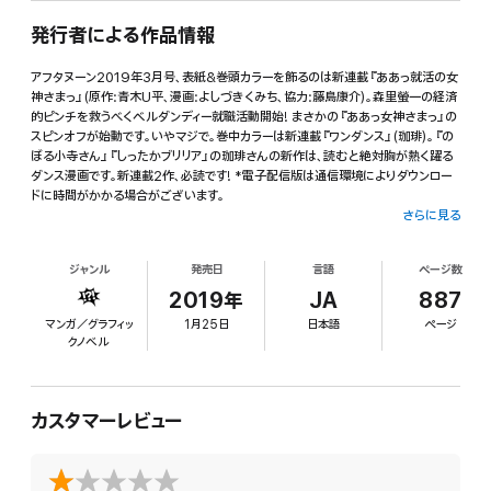
発行者による作品情報
アフタヌーン2019年3月号、表紙&巻頭カラーを飾るのは新連載『ああっ就活の女
神さまっ』(原作:青木U平、漫画:よしづきくみち、協力:藤島康介)。森里螢一の経済
的ピンチを救うべくベルダンディー就職活動開始! まさかの『ああっ女神さまっ』の
スピンオフが始動です。いやマジで。巻中カラーは新連載『ワンダンス』(珈琲)。『の
ぼる小寺さん』『しったかブリリア』の珈琲さんの新作は、読むと絶対胸が熱く躍る
ダンス漫画です。新連載2作、必読です! *電子配信版は通信環境によりダウンロー
ドに時間がかかる場合がございます。
さらに見る
ジャンル
発売日
言語
ページ数
2019年
JA
887
マンガ／グラフィッ
1月25日
日本語
ページ
クノベル
カスタマーレビュー