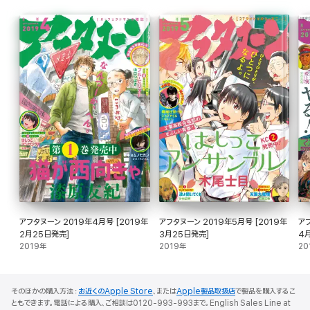
アフタヌーン 2019年4月号 [2019年
アフタヌーン 2019年5月号 [2019年
アフ
2月25日発売]
3月25日発売]
4
2019年
2019年
20
そのほかの購入方法：
お近くのApple Store
、または
Apple製品取扱店
で製品を購入するこ
ともできます。電話による購入、ご相談は0120-993-993まで。English Sales Line at