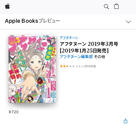
Apple
ロ
Apple Books
プレビュー
ー
カ
ル
ナ
ビ
アフタヌーン
ゲ
アフタヌーン 2019年3月号
ー
[2019年1月25日発売]
シ
ョ
アフタヌーン編集部
その他
ン
の
2.5
•
2件の評価
メ
ニ
ュ
ー
を
開
く
¥720