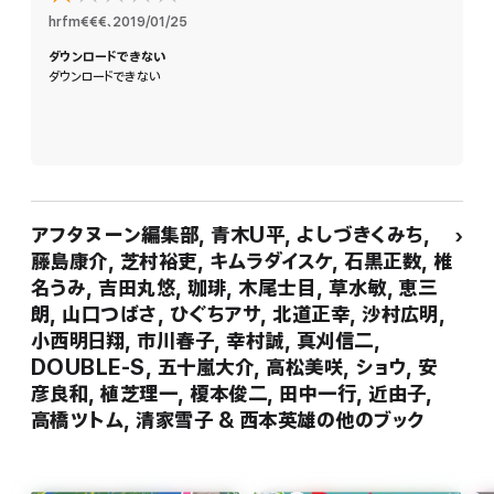
hrfm€€€
、
2019/01/25
ダウンロードできない
ダウンロードできない
アフタヌーン編集部, 青木U平, よしづきくみち,
藤島康介, 芝村裕吏, キムラダイスケ, 石黒正数, 椎
名うみ, 吉田丸悠, 珈琲, 木尾士目, 草水敏, 恵三
朗, 山口つばさ, ひぐちアサ, 北道正幸, 沙村広明,
小西明日翔, 市川春子, 幸村誠, 真刈信二,
DOUBLE-S, 五十嵐大介, 高松美咲, ショウ, 安
彦良和, 植芝理一, 榎本俊二, 田中一行, 近由子,
高橋ツトム, 清家雪子 & 西本英雄の他のブック