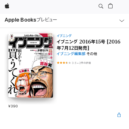
Apple
ロ
Apple Books
プレビュー
ー
カ
ル
ナ
ビ
イブニング
ゲ
イブニング 2016年15号 [2016
ー
年7月12日発売]
シ
ョ
イブニング編集部
その他
ン
の
3.5
•
2件の評価
メ
ニ
ュ
ー
を
開
く
¥390