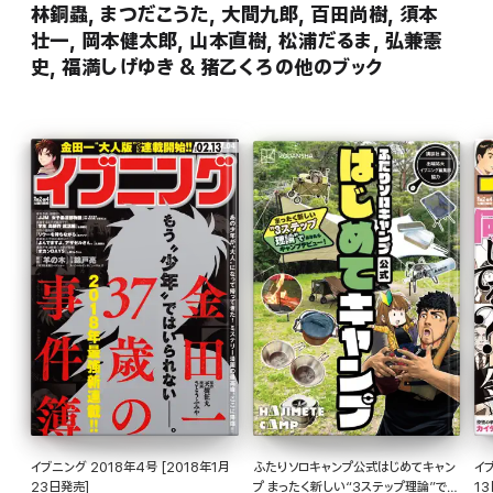
林銅蟲, まつだこうた, 大間九郎, 百田尚樹, 須本
壮一, 岡本健太郎, 山本直樹, 松浦だるま, 弘兼憲
史, 福満しげゆき & 猪乙くろの他のブック
イブニング 2018年4号 [2018年1月
ふたりソロキャンプ公式はじめてキャン
イブ
23日発売]
プ まったく新しい“3ステップ理論”であ
1