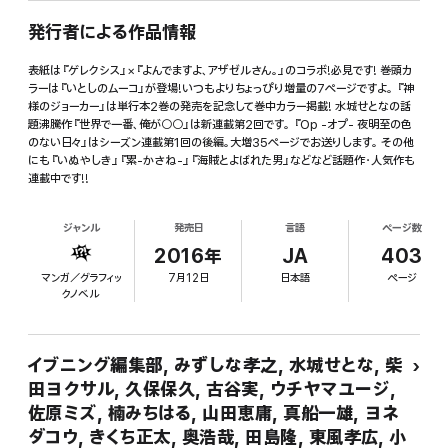
発行者による作品情報
表紙は『ゲレクシス』×『よんでますよ、アザゼルさん。』のコラボ!必見です! 巻頭カ
ラーは『いとしのムーコ』が登場!いつもよりちょっぴり増量の7ページですよ。 『神
様のジョーカー』は単行本2巻の発売を記念して巻中カラー掲載! 水城せとなの話
題沸騰作『世界で一番、俺が○○』は新連載第2回です。 『Op -オプ- 夜明至の色
のない日々』はシーズン連載第1回の後編。大増35ページでお送りします。 その他
にも『いぬやしき』『累-かさね-』『海賊とよばれた男』などなど話題作・人気作も
連載中です!!
ジャンル
発売日
言語
ページ数
2016年
JA
403
マンガ／グラフィッ
7月12日
日本語
ページ
クノベル
イブニング編集部, みずしな孝之, 水城せとな, 柴
田ヨクサル, 久保保久, 古谷実, ウチヤマユージ,
佐原ミズ, 楠みちはる, 山田恵庸, 真船一雄, ヨネ
ダコウ, きくち正太, 奥浩哉, 田島隆, 東風孝広, 小