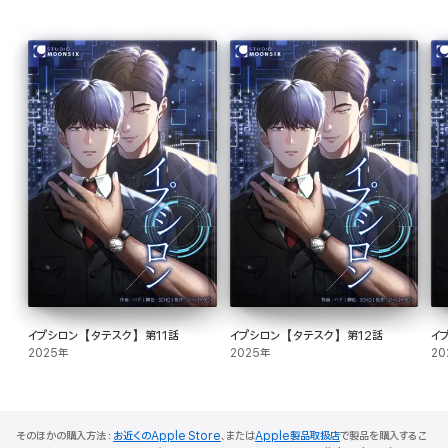
イプシロン【タテスク】第11話
イプシロン【タテスク】第12話
イ
2025年
2025年
20
そのほかの購入方法：
お近くのApple Store
、または
Apple製品取扱店
で製品を購入するこ