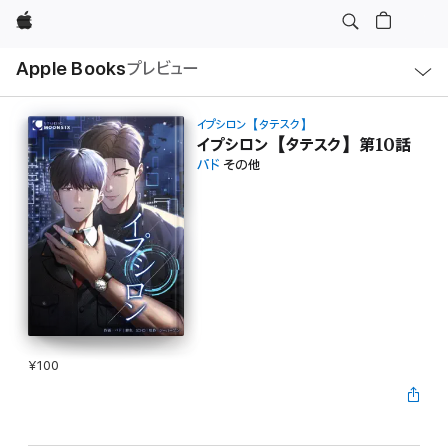
Apple
ロ
Apple Books
プレビュー
ー
カ
ル
ナ
ビ
イプシロン【タテスク】
ゲ
イプシロン【タテスク】第10話
ー
パド
その他
シ
ョ
ン
の
メ
ニ
ュ
ー
を
開
く
¥100