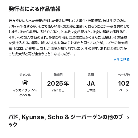
発行者による作品情報
行方不明になった母親が残した借金に苦しむ大学生・神田流星。彼は生活の為に
アルバイトをするが、そこで怪しい男・虎太郎と出会い、あろうことか一夜を共にして
しまう。彼から必死に逃げていると、とある少女が現れた。彼女に超能力者団体「ユ
イサ」への加入を勧められ、多額の年俸と安全性に目がくらんだ流星は、その提案
を受け入れる。順調に新しい人生を始められるかと思っていたが、ユイサの敵対組
織「ピエロ」が登場し、なぜか流星が狙われてしまう。その最中、あれほど避けたか
った虎太郎と再び出会うことになるのだが…。
さらに見る
ジャンル
発売日
言語
ページ数
2025年
JA
102
マンガ／グラフィッ
7月18日
日本語
ページ
クノベル
パド, Kyunse, Scho & ジーバーゲンの他のブ
ック