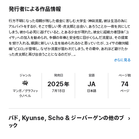
発行者による作品情報
行方不明になった母親が残した借金に苦しむ大学生・神田流星。彼は生活の為に
アルバイトをするが、そこで怪しい男・虎太郎と出会い、あろうことか一夜を共にして
しまう。彼から必死に逃げていると、とある少女が現れた。彼女に超能力者団体「ユ
イサ」への加入を勧められ、多額の年俸と安全性に目がくらんだ流星は、その提案
を受け入れる。順調に新しい人生を始められるかと思っていたが、ユイサの敵対組
織「ピエロ」が登場し、なぜか流星が狙われてしまう。その最中、あれほど避けたか
った虎太郎と再び出会うことになるのだが…。
さらに見る
ジャンル
発売日
言語
ページ数
2025年
JA
74
マンガ／グラフィッ
7月18日
日本語
ページ
クノベル
パド, Kyunse, Scho & ジーバーゲンの他のブ
ック