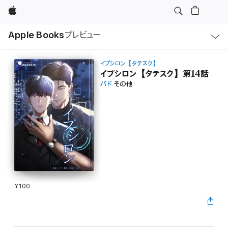
Apple
ロ
Apple Books
プレビュー
ー
カ
ル
ナ
ビ
イプシロン【タテスク】
ゲ
イプシロン【タテスク】第14話
ー
パド
その他
シ
ョ
ン
の
メ
ニ
ュ
ー
を
開
く
¥100