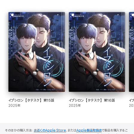
イプシロン【タテスク】第15話
イプシロン【タテスク】第16話
イ
2025年
2025年
20
そのほかの購入方法：
お近くのApple Store
、または
Apple製品取扱店
で製品を購入するこ