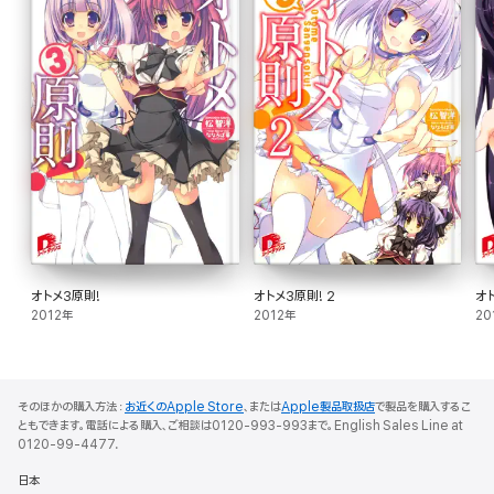
オトメ3原則!
オトメ3原則! 2
オト
2012年
2012年
20
そのほかの購入方法：
お近くのApple Store
、または
Apple製品取扱店
で製品を購入するこ
ともできます。電話による購入、ご相談は0120-993-993まで。English Sales Line at
0120-99-4477.
日本