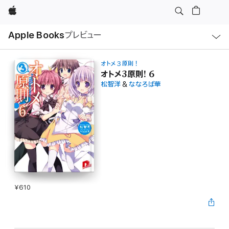
Apple
ロ
Apple Books
プレビュー
ー
カ
ル
ナ
ビ
オトメ３原則！
ゲ
オトメ3原則! 6
ー
松智洋
&
ななろば華
シ
ョ
ン
の
メ
ニ
ュ
ー
を
開
く
¥610