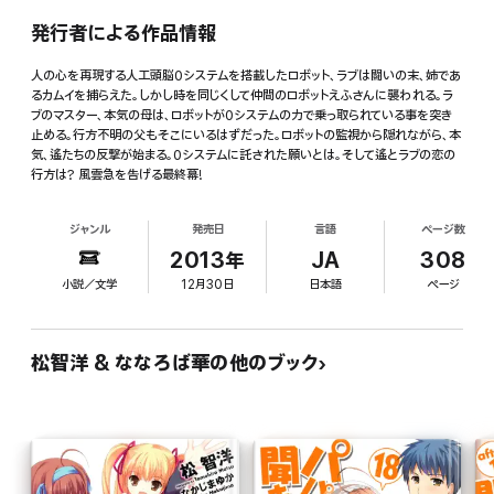
発行者による作品情報
人の心を再現する人工頭脳0システムを搭載したロボット、ラブは闘いの末、姉であ
るカムイを捕らえた。しかし時を同じくして仲間のロボットえふさんに襲われる。ラ
ブのマスター、本気の母は、ロボットが0システムの力で乗っ取られている事を突き
止める。行方不明の父もそこにいるはずだった。ロボットの監視から隠れながら、本
気、遙たちの反撃が始まる。0システムに託された願いとは。そして遙とラブの恋の
行方は? 風雲急を告げる最終幕!
ジャンル
発売日
言語
ページ数
2013年
JA
308
小説／文学
12月30日
日本語
ページ
松智洋 & ななろば華の他のブック