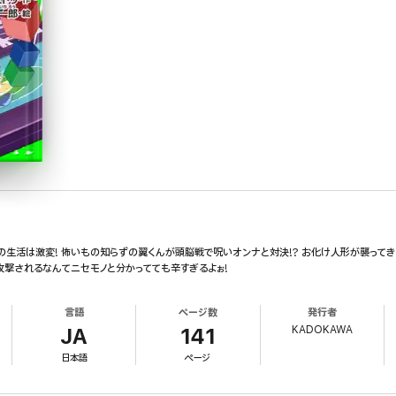
の生活は激変! 怖いもの知らずの翼くんが頭脳戦で呪いオンナと対決!? お化け人形が襲ってきた
攻撃されるなんてニセモノと分かってても辛すぎるよぉ!
言語
ページ数
発行者
KADOKAWA
JA
141
日本語
ページ