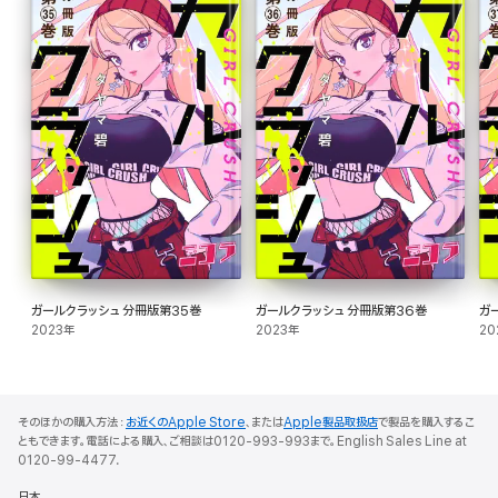
ガールクラッシュ 分冊版第35巻
ガールクラッシュ 分冊版第36巻
ガ
2023年
2023年
20
そのほかの購入方法：
お近くのApple Store
、または
Apple製品取扱店
で製品を購入するこ
ともできます。電話による購入、ご相談は0120-993-993まで。English Sales Line at
0120-99-4477.
日本