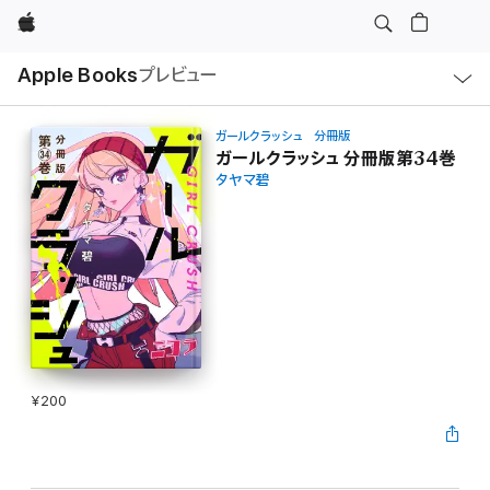
Apple
ロ
Apple Books
プレビュー
ー
カ
ル
ナ
ビ
ガールクラッシュ 分冊版
ゲ
ガールクラッシュ 分冊版第34巻
ー
タヤマ碧
シ
ョ
ン
の
メ
ニ
ュ
ー
を
開
く
¥200