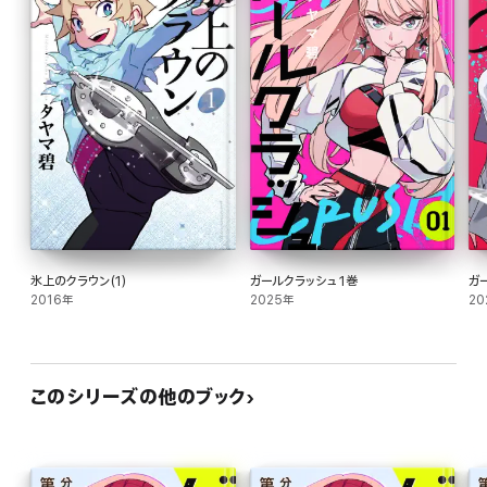
氷上のクラウン(1)
ガールクラッシュ 1巻
ガ
2016年
2025年
20
このシリーズの他のブック