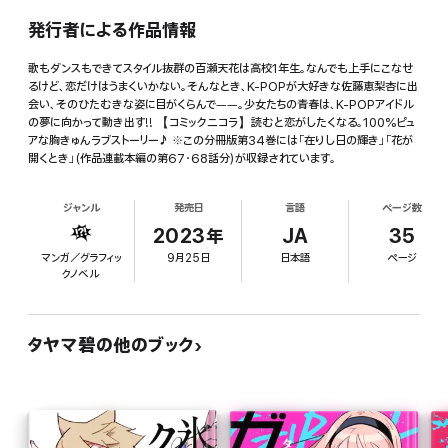
発行者による作品情報
歌もダンスもできてスタイル抜群の百瀬天花は高校1年生。なんでも上手にこなせ
るけど、恋だけはうまくいかない。そんなとき、K-POPが大好きな佐藤恵梨杏に出
会い、そのひたむきな姿に目がくらんで――。少女たちの青春は、K-POPアイドル
の夢に向かって動き出す!! 【コミックニコラ】読むと恋がしたくなる。100%ピュ
アな胸きゅんラブストーリー♪ ※この分冊版第34巻には「在りし日の輝き」「花が
開くとき」(作品連載本編の第67・68話分)が収録されています。
ジャンル
発売日
言語
ページ数
2023年
JA
35
マンガ／グラフィッ
9月25日
日本語
ページ
クノベル
タヤマ碧の他のブック