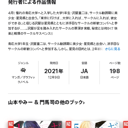
発行者による作品情報
4月! 憧れの青応大学へと入学した大学1年生・沢屋童二は、サークル勧誘期に美
少女・星見楓と出会う。「東京に行けば…大学に入れば…サークルに入れば、彼女
ができる!」と信じる沢屋は星見楓とともに派手目なサークルの新歓コンパへと参
加するが……。沢屋が足を踏み入れたサークルの罪深き実態、秘密とは何か!? 快
楽と戦慄のサークルサスペンス!!
青応大学1年生・沢屋童二は、サークル勧誘期に美少女・星見楓と出会い、派手目な
サークルの新歓コンパへと参加する。しかし、星見の目的とは、2年前に失踪した
さらに見る
姉・千鶴の手がかりを捜し出すことにあった……。星見と沢屋は、このサークルの秘
密を暴くため、ヤバいと噂される1泊2日の新歓合宿へと参加するが……!? 快楽と
ジャンル
発売日
言語
ページ数
戦慄のサークルサスペンス!! 狂乱の第2巻!!
2021年
JA
198
マンガ／グラフィッ
12月9日
日本語
ページ
クノベル
山本やみー & 門馬司の他のブック