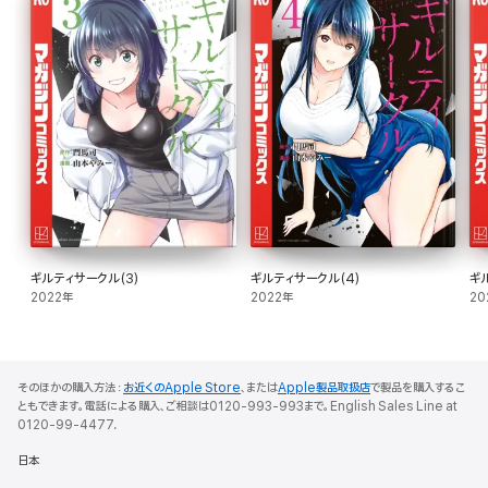
ギルティサークル(3)
ギルティサークル(4)
ギ
2022年
2022年
20
そのほかの購入方法：
お近くのApple Store
、または
Apple製品取扱店
で製品を購入するこ
ともできます。電話による購入、ご相談は0120-993-993まで。English Sales Line at
0120-99-4477.
日本