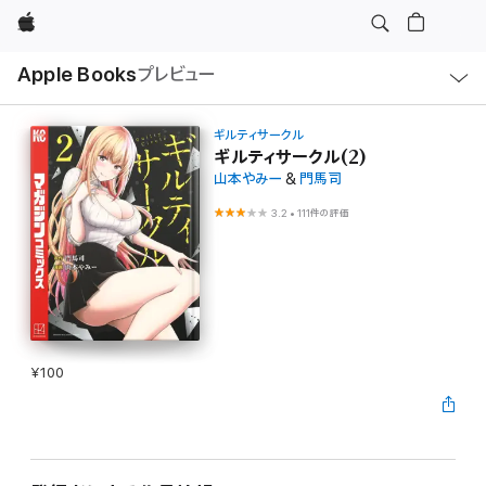
Apple
ロ
Apple Books
プレビュー
ー
カ
ル
ナ
ビ
ギルティサークル
ゲ
ギルティサークル(2)
ー
山本やみー
&
門馬司
シ
ョ
ン
3.2
•
111件の評価
の
メ
ニ
ュ
ー
を
開
く
¥100