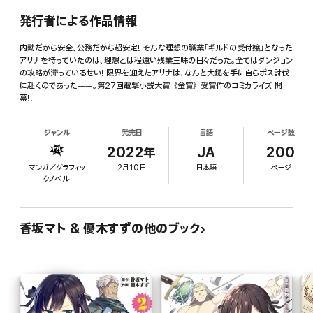
発行者による作品情報
内勤だから安全、公務だから超安定! そんな理想の職業「ギルドの受付嬢」となった
アリナを待っていたのは、理想とは程遠い残業三昧の日々だった。全てはダンジョン
の攻略が滞っているせい! 限界を迎えたアリナは、なんと大鎚を手に自らボス討伐
に赴くのであった――。第27回電撃小説大賞《金賞》受賞作のコミカライズ 開
幕!!
ジャンル
発売日
言語
ページ数
2022年
JA
200
マンガ／グラフィッ
2月10日
日本語
ページ
クノベル
香坂マト & 優木すずの他のブック