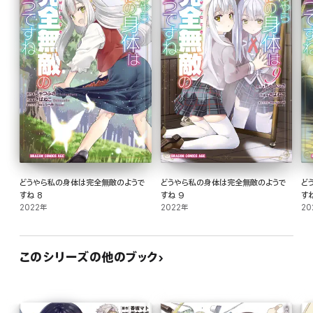
どうやら私の身体は完全無敵のようで
どうやら私の身体は完全無敵のようで
ど
すね 8
すね 9
すね
2022年
2022年
20
このシリーズの他のブック