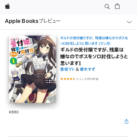
Apple
ロ
Apple Books
プレビュー
ー
カ
ル
ナ
ビ
ギルドの受付嬢ですが、 残業は嫌なのでボスを
ゲ
ソロ討伐しようと思います (マンガ)
ー
ギルドの受付嬢ですが、残業は
シ
ョ
嫌なのでボスをソロ討伐しようと
ン
思います1
の
メ
香坂マト
&
優木すず
ニ
ュ
4.3
•
51件の評価
ー
を
開
く
¥880