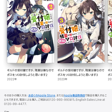
ギルドの受付嬢ですが、残業は嫌なので
ギルドの受付嬢ですが、残業は嫌なので
ギ
ボスをソロ討伐しようと思います2
ボスをソロ討伐しようと思います3
ボ
2022年
2023年
20
そのほかの購入方法：
お近くのApple Store
、または
Apple製品取扱店
で製品を購入するこ
ともできます。電話による購入、ご相談は0120-993-993まで。English Sales Line at
0120-99-4477.