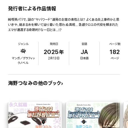
発行者による作品情報
純喫茶パリで、謎の”ヤバワード”連発のお客の素性とは? よくある炎上事件かと思
いきや、絡まる糸を解いて辿り着いた思わぬ真相… 急遽クロエの代役を頼まれた
エマが遭遇する奇跡的?な一日とは…!?
ジャンル
発売日
言語
ページ数
2025年
JA
182
マンガ／グラフィッ
2月13日
日本語
ページ
クノベル
海野つなみの他のブック