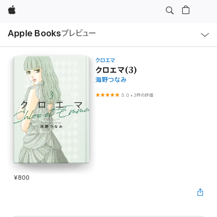
Apple
ロ
Apple Books
プレビュー
ー
カ
ル
ナ
ビ
クロエマ
ゲ
クロエマ(3)
ー
海野つなみ
シ
ョ
ン
5.0
•
3件の評価
の
メ
ニ
ュ
ー
を
開
く
¥800